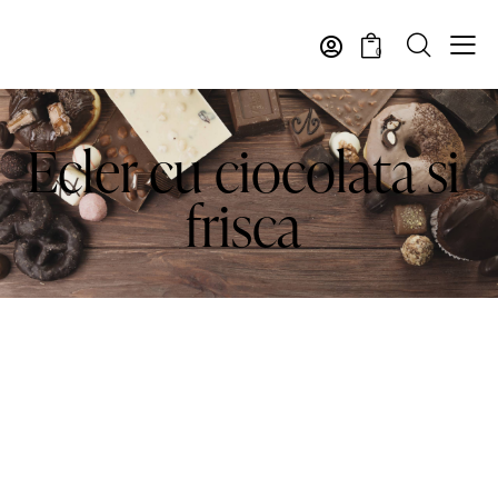
0
Ecler cu ciocolata si
frisca