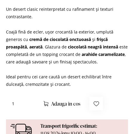
Un desert clasic reinterpretat cu rafinament și texturi
contrastante.
Coajă fină de ecler, ușor crocantă la exterior, umplută
generos cu
cremă de ciocolată onctuoasă
și
frișcă
proaspătă, aerată
. Glazura de
ciocolată neagră intensă
este
completată de un topping crocant de
arahide caramelizate
,
care adaugă savoare și un finisaj spectaculos.
Ideal pentru cei care caută un desert echilibrat între
dulceață, cremozitate și crocant.
Adauga in cos
Transport frigorific estimat:
11.08.2026 între 10:00 - 16:00