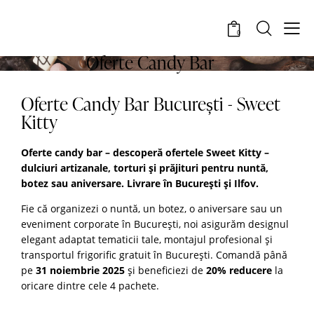
0
Oferte Candy Bar
Oferte Candy Bar București - Sweet
Kitty
Oferte candy bar – descoperă ofertele Sweet Kitty –
dulciuri artizanale, torturi și prăjituri pentru nuntă,
botez sau aniversare. Livrare în București și Ilfov.
Fie că organizezi o nuntă, un botez, o aniversare sau un
eveniment corporate în Bucureşti, noi asigurăm designul
elegant adaptat tematicii tale, montajul profesional şi
transportul frigorific gratuit în Bucureşti. Comandă până
pe
31 noiembrie 2025
şi beneficiezi de
20% reducere
la
oricare dintre cele 4 pachete.