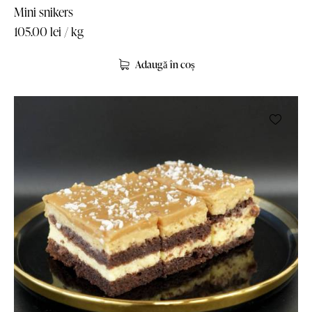
Mini snikers
105.00
lei
/ kg
Adaugă în coș