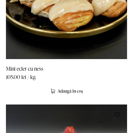
Mini ecler cu ness
105.00
lei
/ kg
Adaugă în coș