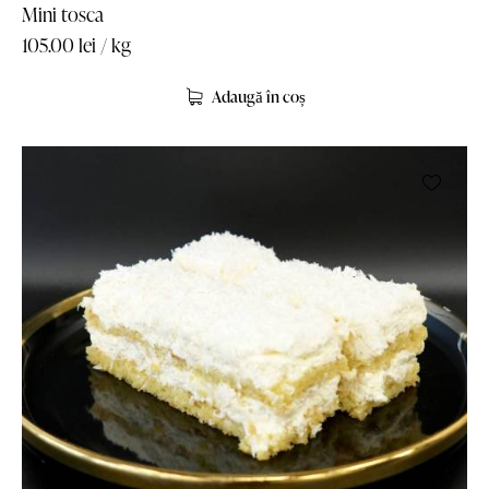
Mini tosca
105.00
lei
/ kg
Adaugă în coș