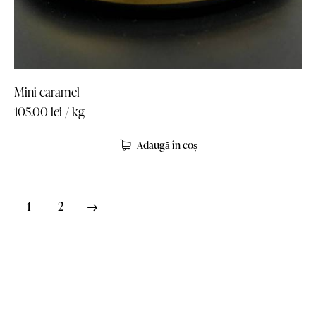
Mini caramel
105.00
lei
/ kg
Adaugă în coș
→
1
2