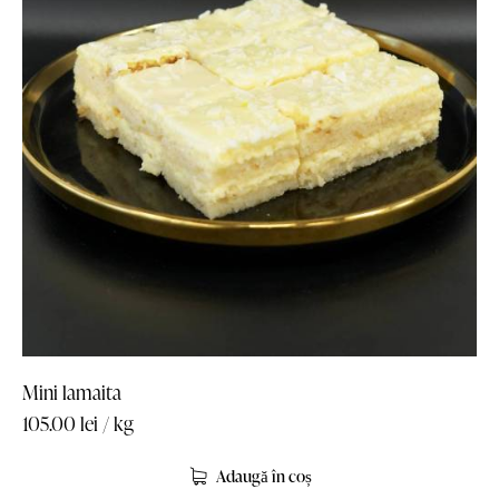
Mini lamaita
105.00
lei
/ kg
Adaugă în coș