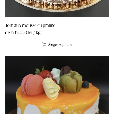
Tort duo mousse cu praline
de la
120.00
lei
/ kg
Alege o opțiune