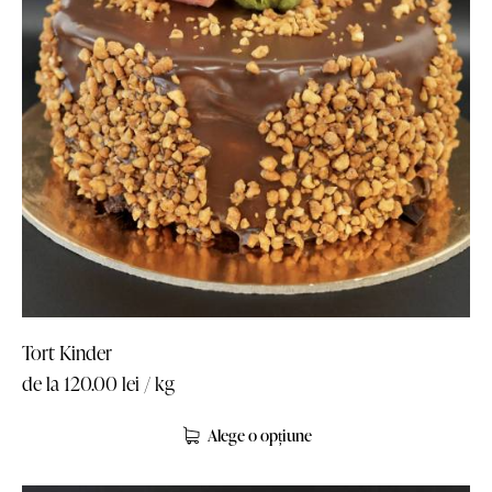
Tort Kinder
de la
120.00
lei
/ kg
Alege o opțiune