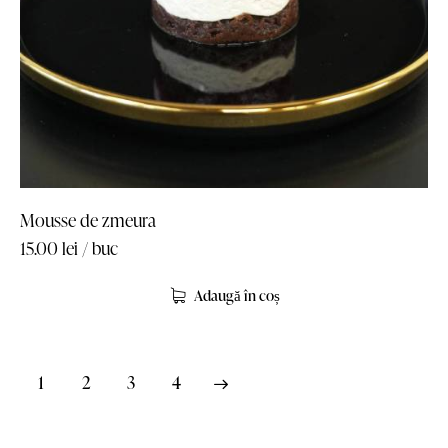
Mousse de zmeura
15.00
lei
/ buc
Adaugă în coș
1
2
→
3
4