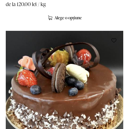
de la
120.00
lei
/ kg
Alege o opțiune